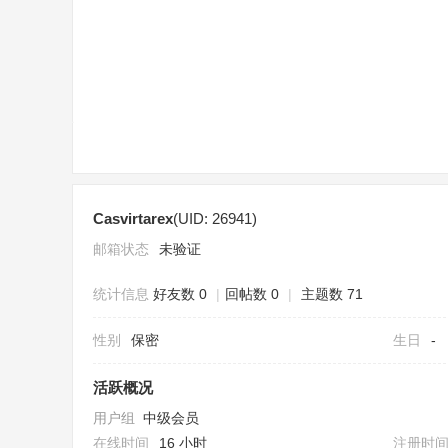
sc
Casvirtarex
(UID: 26941)
uz
邮箱状态
未验证
统计信息
好友数 0
|
回帖数 0
|
主题数 71
性别
保密
生日
-
活跃概况
用户组
中级会员
!
在线时间
16 小时
注册时