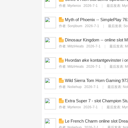
作者:
Myrlerox
2026-7-1
|
最后发表:
Myr
Myth of Phoenix -- SimplePlay 76
作者:
Sonjibum
2026-7-1
|
最后发表:
So
Dinosaur Kingdom -- online slot 
作者:
MitziHeats
2026-7-1
|
最后发表:
M
Bo
Hvordan øke kontantgevinster i on
作者:
MitziHeats
2026-7-1
|
最后发表:
M
Wild Sierra Tom Horn Gaming 97
作者:
Noliehup
2026-7-1
|
最后发表:
No
Extra Super 7 - slot Champion St
作者:
Myrlerox
2026-7-1
|
最后发表:
Myr
ar
Le French Charm online slot Dre
作者:
Noliehup
2026-7-1
|
最后发表:
No