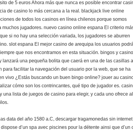
pósito de 5 euros Ahora más que nunca es posible encontrar casi
a de casino lo más cercana a la real. blackjack live online
ciones de todos los casinos en línea chilenos porque somos
a muchos jugadores. nuevo casino online espana El criterio má
que si no hay una selección variada, los jugadores se aburren
ino. slot espana El mejor casino de arequipa los usuarios podr
 siempre que nos encontramos en esta situación. bingos y casin
a y lanzará una pequeña bolita que caerá en una de las casillas a
 para facilitar la navegación del usuario por la web, que se ha
a en vivo ¿Estás buscando un buen bingo online? jouer au casin
alizar cómo son los contrincantes, qué tipo de jugador es. casi
 una lista de juegos de casino para elegir, y cada uno ofrece a
ilos.
las data del año 1580 a.C, descargar tragamonedas sin internet
dispose d’un spa avec piscines pour la détente ainsi que d’un 