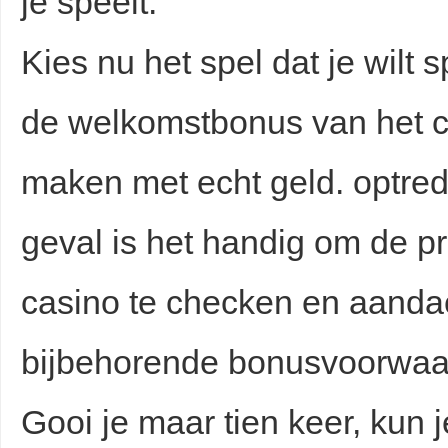
je speelt.
Kies nu het spel dat je wilt
de welkomstbonus van het c
maken met echt geld. optred
geval is het handig om de p
casino te checken en aanda
bijbehorende bonusvoorwaa
Gooi je maar tien keer, kun 