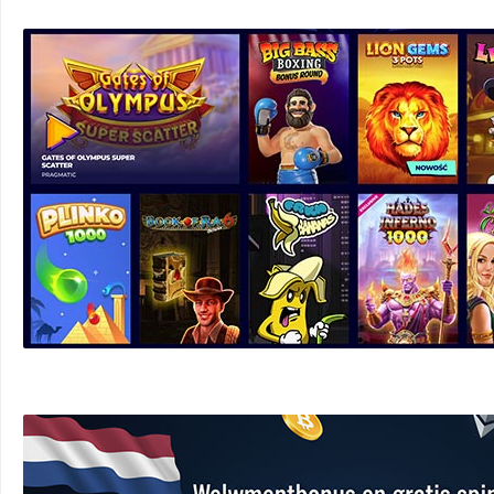
Bo
ar