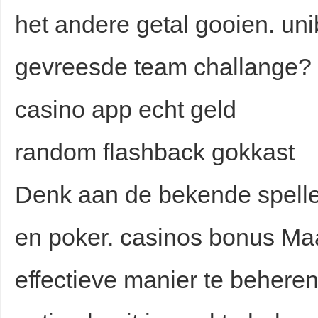
het andere getal gooien. un
gevreesde team challange?
casino app echt geld
random flashback gokkast
Denk aan de bekende spellen
en poker. casinos bonus Ma
effectieve manier te behere