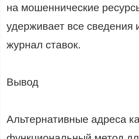
на мошеннические ресурсы
удерживает все сведения и
журнал ставок.
Вывод
Альтернативные адреса ка
функциональный метод дл