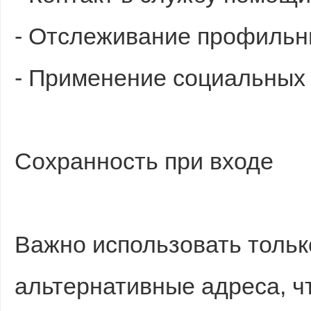
- Отслеживание профильн
- Применение социальных
Сохранность при входе
Важно использовать толь
альтернативные адреса, ч