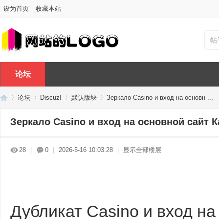
设为首页
收藏本站
帖
论坛
论坛
Discuz!
默认版块
Зеркало Casino и вход на основн ...
Зеркало Casino и вход на основной сайт 
Di
»
›
›
›
28
|
0
|
2026-5-16 10:03:28
|
显示全部楼层
Дубликат Casino и вход н