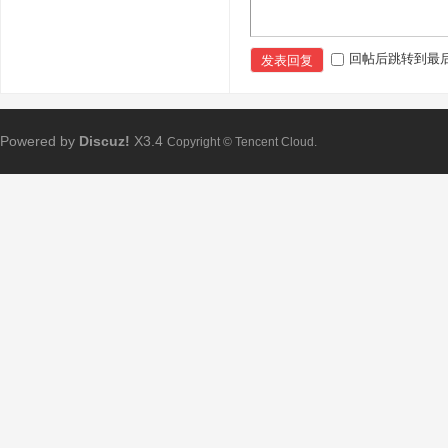
回帖后跳转到最
发表回复
Powered by
Discuz!
X3.4
Copyright © Tencent Cloud.