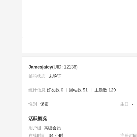
sc
Jamesjaicy
(UID: 12136)
uz
邮箱状态
未验证
统计信息
好友数 0
|
回帖数 51
|
主题数 129
性别
保密
生日
-
活跃概况
用户组
高级会员
!
在线时间
34 小时
注册时