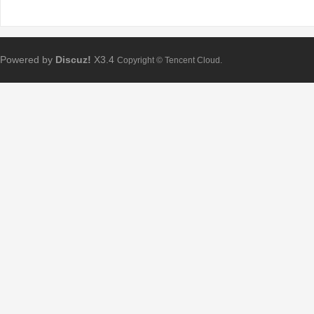
Powered by
Discuz!
X3.4
Copyright © Tencent Cloud.
Bo
ar