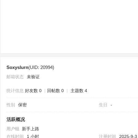
sc
Soxyslurn
(UID: 20994)
uz
邮箱状态
未验证
统计信息
好友数 0
|
回帖数 0
|
主题数 4
性别
保密
生日
-
活跃概况
用户组
新手上路
!
在线时间
1 小时
注册时间
2025-9-3