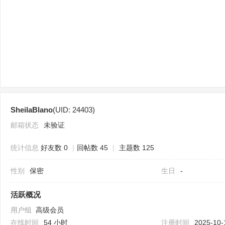
sc
SheilaBlano
(UID: 24403)
uz
邮箱状态
未验证
统计信息
好友数 0
|
回帖数 45
|
主题数 125
性别
保密
生日
-
活跃概况
用户组
高级会员
!
在线时间
54 小时
注册时间
2025-10-