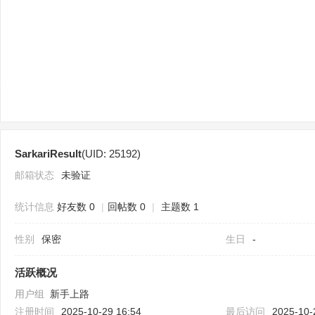
sc
SarkariResult
(UID: 25192)
uz
邮箱状态
未验证
统计信息
好友数 0
|
回帖数 0
|
主题数 1
性别
保密
生日
-
活跃概况
用户组
新手上路
!
注册时间
2025-10-29 16:54
最后访问
2025-10-