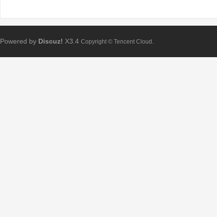
Powered by
Discuz!
X3.4
Copyright © Tencent Cloud.
Bo
ar