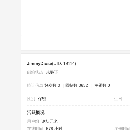
sc
JimmyDiose
(UID: 19114)
uz
邮箱状态
未验证
统计信息
好友数 0
|
回帖数 3632
|
主题数 0
性别
保密
生日
-
活跃概况
用户组
论坛元老
!
在线时间
578 小时
注册时